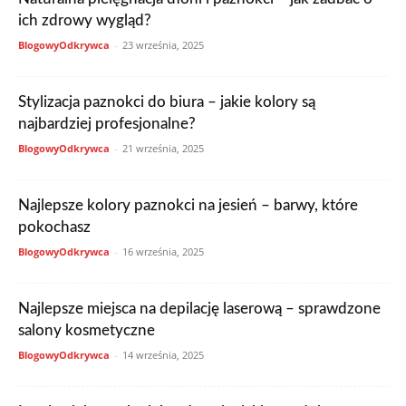
ich zdrowy wygląd?
BlogowyOdkrywca
-
23 września, 2025
Stylizacja paznokci do biura – jakie kolory są
najbardziej profesjonalne?
BlogowyOdkrywca
-
21 września, 2025
Najlepsze kolory paznokci na jesień – barwy, które
pokochasz
BlogowyOdkrywca
-
16 września, 2025
Najlepsze miejsca na depilację laserową – sprawdzone
salony kosmetyczne
BlogowyOdkrywca
-
14 września, 2025