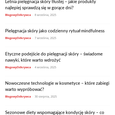
Letnia pielęgnacja skóry tłustej – jakie produkty
najlepiej sprawdzą się w gorące dni?
BlogowyOdkrywca
-
8 września, 2025
Pielęgnacja skóry jako codzienny rytuał mindfulness
BlogowyOdkrywca
-
7 września, 2025
Etyczne podejście do pielęgnacji skóry – świadome
nawyki, które warto wdrożyć
BlogowyOdkrywca
-
4 września, 2025
Nowoczesne technologie w kosmetyce – które zabiegi
warto wypróbować?
BlogowyOdkrywca
-
30 sierpnia, 2025
Sezonowe diety wspomagające kondycję skóry – co