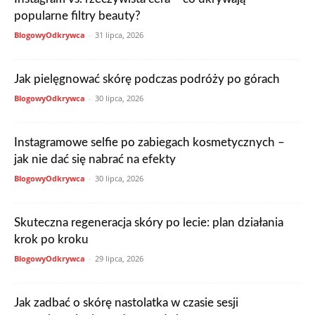
popularne filtry beauty?
BlogowyOdkrywca
-
31 lipca, 2026
Jak pielęgnować skórę podczas podróży po górach
BlogowyOdkrywca
-
30 lipca, 2026
Instagramowe selfie po zabiegach kosmetycznych –
jak nie dać się nabrać na efekty
BlogowyOdkrywca
-
30 lipca, 2026
Skuteczna regeneracja skóry po lecie: plan działania
krok po kroku
BlogowyOdkrywca
-
29 lipca, 2026
Jak zadbać o skórę nastolatka w czasie sesji