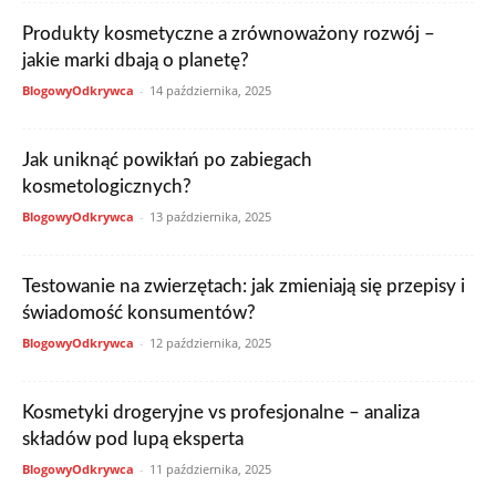
Produkty kosmetyczne a zrównoważony rozwój –
jakie marki dbają o planetę?
BlogowyOdkrywca
-
14 października, 2025
Jak uniknąć powikłań po zabiegach
kosmetologicznych?
BlogowyOdkrywca
-
13 października, 2025
Testowanie na zwierzętach: jak zmieniają się przepisy i
świadomość konsumentów?
BlogowyOdkrywca
-
12 października, 2025
Kosmetyki drogeryjne vs profesjonalne – analiza
składów pod lupą eksperta
BlogowyOdkrywca
-
11 października, 2025