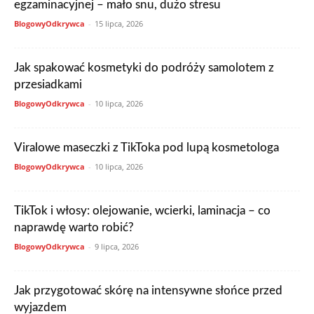
egzaminacyjnej – mało snu, dużo stresu
BlogowyOdkrywca
-
15 lipca, 2026
Jak spakować kosmetyki do podróży samolotem z
przesiadkami
BlogowyOdkrywca
-
10 lipca, 2026
Viralowe maseczki z TikToka pod lupą kosmetologa
BlogowyOdkrywca
-
10 lipca, 2026
TikTok i włosy: olejowanie, wcierki, laminacja – co
naprawdę warto robić?
BlogowyOdkrywca
-
9 lipca, 2026
Jak przygotować skórę na intensywne słońce przed
wyjazdem