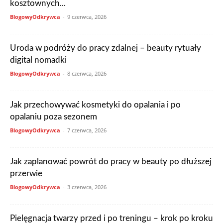
kosztownych...
BlogowyOdkrywca
-
9 czerwca, 2026
Uroda w podróży do pracy zdalnej – beauty rytuały
digital nomadki
BlogowyOdkrywca
-
8 czerwca, 2026
Jak przechowywać kosmetyki do opalania i po
opalaniu poza sezonem
BlogowyOdkrywca
-
7 czerwca, 2026
Jak zaplanować powrót do pracy w beauty po dłuższej
przerwie
BlogowyOdkrywca
-
3 czerwca, 2026
Pielęgnacja twarzy przed i po treningu – krok po kroku