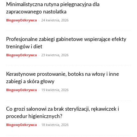
Minimalistyczna rutyna pielęgnacyjna dla
zapracowanego nastolatka
BlogowyOdkrywca
-
24 kwietnia, 2026
Profesjonalne zabiegi gabinetowe wspierające efekty
treningów i diet
BlogowyOdkrywca
-
23 kwietnia, 2026
Kerastynowe prostowanie, botoks na włosy i inne
zabiegi a skóra głowy
BlogowyOdkrywca
-
19 kwietnia, 2026
Co grozi salonowi za brak sterylizacji, rękawiczek i
procedur higienicznych?
BlogowyOdkrywca
-
18 kwietnia, 2026