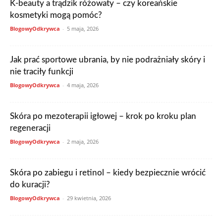
K-beauty a trądzik różowaty – czy koreańskie
kosmetyki mogą pomóc?
BlogowyOdkrywca
-
5 maja, 2026
Jak prać sportowe ubrania, by nie podrażniały skóry i
nie traciły funkcji
BlogowyOdkrywca
-
4 maja, 2026
Skóra po mezoterapii igłowej – krok po kroku plan
regeneracji
BlogowyOdkrywca
-
2 maja, 2026
Skóra po zabiegu i retinol – kiedy bezpiecznie wrócić
do kuracji?
BlogowyOdkrywca
-
29 kwietnia, 2026