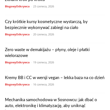
BlogowyOdkrywca
-
23 czerwca, 2026
Czy krótkie kursy kosmetyczne wystarczą, by
bezpiecznie wykonywać zabiegi na ciało
BlogowyOdkrywca
-
20 czerwca, 2026
Zero waste w demakijażu – płyny, oleje i płatki
wielorazowe
BlogowyOdkrywca
-
19 czerwca, 2026
Kremy BB i CC w wersji vegan – lekka baza na co dzień
BlogowyOdkrywca
-
16 czerwca, 2026
Mechanika samochodowa w Sosnowcu: jak dbać o
auto, elektronikę i klimatyzację, aby uniknąć