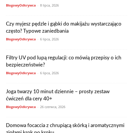
BlogowyOdkrywca
-
8 lipca, 2026
Czy myjesz pędzle i gąbki do makijażu wystarczająco
często? Typowe zaniedbania
BlogowyOdkrywca
-
6 lipca, 2026
Filtry UV pod lupą regulacji: co mówią przepisy o ich
bezpieczeństwie?
BlogowyOdkrywca
-
6 lipca, 2026
Joga twarzy 10 minut dziennie – prosty zestaw
ćwiczeń dla cery 40+
BlogowyOdkrywca
-
26 czerwca, 2026
Domowa focaccia z chrupiącą skórką i aromatycznymi
ziołami krok po kroku