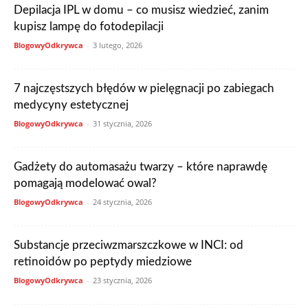
Depilacja IPL w domu – co musisz wiedzieć, zanim
kupisz lampę do fotodepilacji
BlogowyOdkrywca
-
3 lutego, 2026
7 najczęstszych błędów w pielęgnacji po zabiegach
medycyny estetycznej
BlogowyOdkrywca
-
31 stycznia, 2026
Gadżety do automasażu twarzy – które naprawdę
pomagają modelować owal?
BlogowyOdkrywca
-
24 stycznia, 2026
Substancje przeciwzmarszczkowe w INCI: od
retinoidów po peptydy miedziowe
BlogowyOdkrywca
-
23 stycznia, 2026