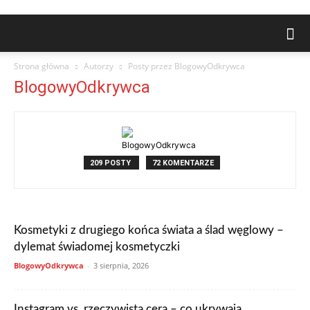
Strona główna
Autorzy
Posty przez BlogowyOdkrywca
BlogowyOdkrywca
209 POSTY
72 KOMENTARZE
Kosmetyki z drugiego końca świata a ślad węglowy –
dylemat świadomej kosmetyczki
BlogowyOdkrywca
-
3 sierpnia, 2026
Instagram vs. rzeczywista cera – co ukrywają