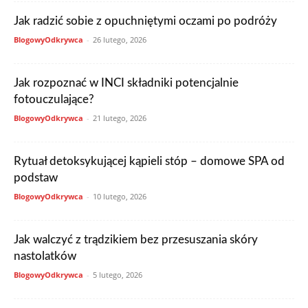
Jak radzić sobie z opuchniętymi oczami po podróży
BlogowyOdkrywca
-
26 lutego, 2026
Jak rozpoznać w INCI składniki potencjalnie
fotouczulające?
BlogowyOdkrywca
-
21 lutego, 2026
Rytuał detoksykującej kąpieli stóp – domowe SPA od
podstaw
BlogowyOdkrywca
-
10 lutego, 2026
Jak walczyć z trądzikiem bez przesuszania skóry
nastolatków
BlogowyOdkrywca
-
5 lutego, 2026