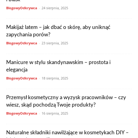
BlogowyOdkrywca
-
24 sierpnia, 2025
Makijaż latem – jak dbać o skórę, aby uniknąć
zapychania porów?
BlogowyOdkrywca
-
23 sierpnia, 2025
Manicure w stylu skandynawskim – prostota i
elegancja
BlogowyOdkrywca
-
18 sierpnia, 2025
Przemysł kosmetyczny a wyzysk pracowników – czy
wiesz, skąd pochodzą Twoje produkty?
BlogowyOdkrywca
-
16 sierpnia, 2025
Naturalne składniki nawilżające w kosmetykach DIY –