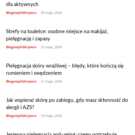
dla aktywnych
BlogowyOdkrywca
-
30 maja, 2026
Strefy na toaletce: osobne miejsce na makijaż,
pielęgnację i zapasy
BlogowyOdkrywca
-
22 maja, 2026
Pielęgnacja skóry wrażliwej – błędy, które kończą się
rumieniem i swędzeniem
BlogowyOdkrywca
-
21 maja, 2026
Jak wspierać skórę po zabiegu, gdy masz skłonność do
alergii i AZS?
BlogowyOdkrywca
-
18 maja, 2026
Jesienna pielęgnacja anti‑aging: czego potrzebuje