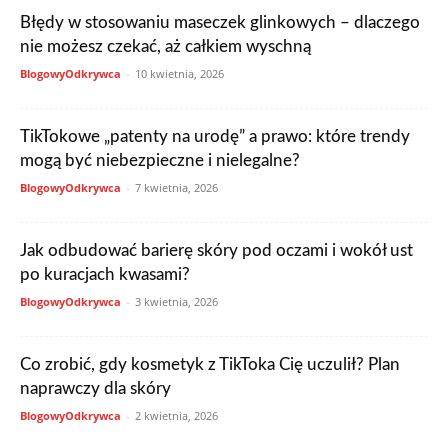
Błędy w stosowaniu maseczek glinkowych – dlaczego
nie możesz czekać, aż całkiem wyschną
BlogowyOdkrywca
-
10 kwietnia, 2026
TikTokowe „patenty na urodę” a prawo: które trendy
mogą być niebezpieczne i nielegalne?
BlogowyOdkrywca
-
7 kwietnia, 2026
Jak odbudować barierę skóry pod oczami i wokół ust
po kuracjach kwasami?
BlogowyOdkrywca
-
3 kwietnia, 2026
Co zrobić, gdy kosmetyk z TikToka Cię uczulił? Plan
naprawczy dla skóry
BlogowyOdkrywca
-
2 kwietnia, 2026