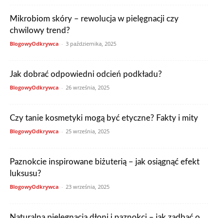
Mikrobiom skóry – rewolucja w pielęgnacji czy
chwilowy trend?
BlogowyOdkrywca
-
3 października, 2025
Jak dobrać odpowiedni odcień podkładu?
BlogowyOdkrywca
-
26 września, 2025
Czy tanie kosmetyki mogą być etyczne? Fakty i mity
BlogowyOdkrywca
-
25 września, 2025
Paznokcie inspirowane biżuterią – jak osiągnąć efekt
luksusu?
BlogowyOdkrywca
-
23 września, 2025
Naturalna pielęgnacja dłoni i paznokci – jak zadbać o