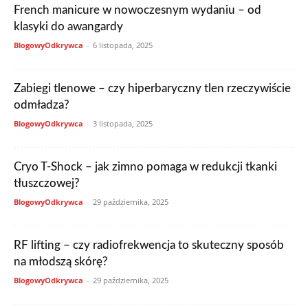
French manicure w nowoczesnym wydaniu – od
klasyki do awangardy
BlogowyOdkrywca
-
6 listopada, 2025
Zabiegi tlenowe – czy hiperbaryczny tlen rzeczywiście
odmładza?
BlogowyOdkrywca
-
3 listopada, 2025
Cryo T-Shock – jak zimno pomaga w redukcji tkanki
tłuszczowej?
BlogowyOdkrywca
-
29 października, 2025
RF lifting – czy radiofrekwencja to skuteczny sposób
na młodszą skórę?
BlogowyOdkrywca
-
29 października, 2025