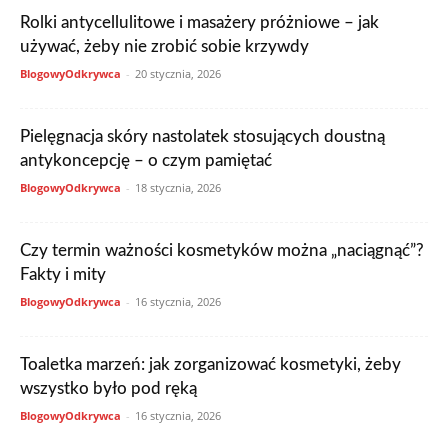
Rolki antycellulitowe i masażery próżniowe – jak
używać, żeby nie zrobić sobie krzywdy
BlogowyOdkrywca
-
20 stycznia, 2026
Pielęgnacja skóry nastolatek stosujących doustną
antykoncepcję – o czym pamiętać
BlogowyOdkrywca
-
18 stycznia, 2026
Czy termin ważności kosmetyków można „naciągnąć”?
Fakty i mity
BlogowyOdkrywca
-
16 stycznia, 2026
Toaletka marzeń: jak zorganizować kosmetyki, żeby
wszystko było pod ręką
BlogowyOdkrywca
-
16 stycznia, 2026