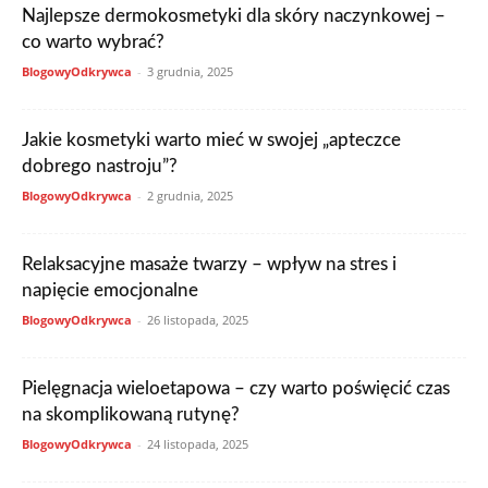
Najlepsze dermokosmetyki dla skóry naczynkowej –
co warto wybrać?
BlogowyOdkrywca
-
3 grudnia, 2025
Jakie kosmetyki warto mieć w swojej „apteczce
dobrego nastroju”?
BlogowyOdkrywca
-
2 grudnia, 2025
Relaksacyjne masaże twarzy – wpływ na stres i
napięcie emocjonalne
BlogowyOdkrywca
-
26 listopada, 2025
Pielęgnacja wieloetapowa – czy warto poświęcić czas
na skomplikowaną rutynę?
BlogowyOdkrywca
-
24 listopada, 2025