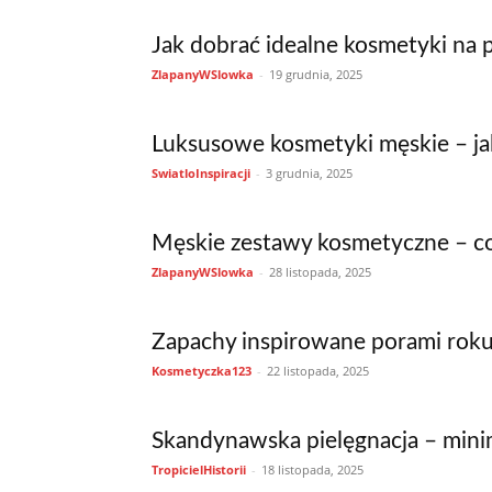
Jak dobrać idealne kosmetyki na p
ZlapanyWSlowka
-
19 grudnia, 2025
Luksusowe kosmetyki męskie – jak
SwiatloInspiracji
-
3 grudnia, 2025
Męskie zestawy kosmetyczne – co
ZlapanyWSlowka
-
28 listopada, 2025
Zapachy inspirowane porami roku 
Kosmetyczka123
-
22 listopada, 2025
Skandynawska pielęgnacja – mini
TropicielHistorii
-
18 listopada, 2025