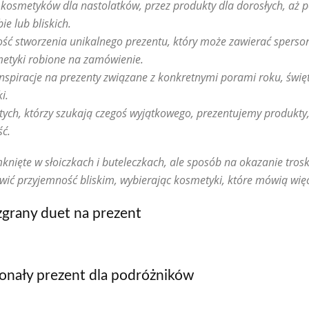
kosmetyków dla nastolatków, przez produkty dla dorosłych, aż po
Testy i rankingi produktów
Trendy kosmetyczne
Uroda a zdrowie psychiczne
Uroda budżetowa – piękno za mniej
ie lub bliskich.
ch
Uroda w podróży
Uroda w sieci – trendy z TikToka i Instagrama pod lupą
ość stworzenia unikalnego prezentu, który może zawierać spers
 świadoma kosmetyczka
etyki robione na zamówienie.
nspiracje na prezenty związane z konkretnymi porami roku, świę
i.
 tych, którzy szukają czegoś wyjątkowego, prezentujemy produkty,
ść.
knięte w słoiczkach i buteleczkach, ale sposób na okazanie troski
 przyjemność bliskim, wybierając kosmetyki, które mówią więcej
zgrany duet na prezent
onały prezent dla podróżników