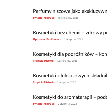
Perfumy niszowe jako ekskluzywn
SwiatloInspiracji
-
15 sierpnia, 2025
Kosmetyki bez chemii – zdrowy pr
OpowiesciBezKonca
-
13 sierpnia, 2025
Kosmetyki dla podróżników – ko
TropicielHistorii
-
12 sierpnia, 2025
Kosmetyki z luksusowych składni
TropicielHistorii
-
5 sierpnia, 2025
Kosmetyki do aromaterapii – poda
SwiatloInspiracji
-
2 sierpnia, 2025