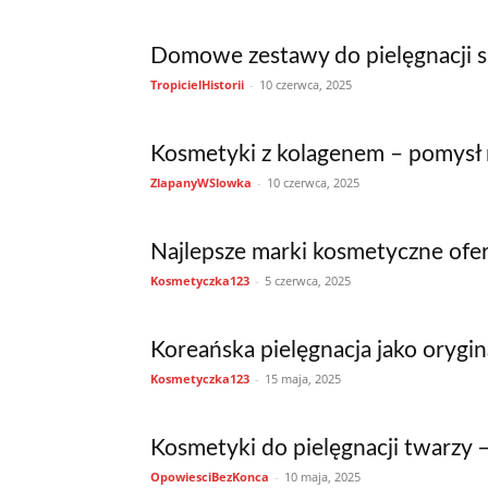
Domowe zestawy do pielęgnacji sk
TropicielHistorii
-
10 czerwca, 2025
Kosmetyki z kolagenem – pomysł n
ZlapanyWSlowka
-
10 czerwca, 2025
Najlepsze marki kosmetyczne of
Kosmetyczka123
-
5 czerwca, 2025
Koreańska pielęgnacja jako orygi
Kosmetyczka123
-
15 maja, 2025
Kosmetyki do pielęgnacji twarzy – 
OpowiesciBezKonca
-
10 maja, 2025