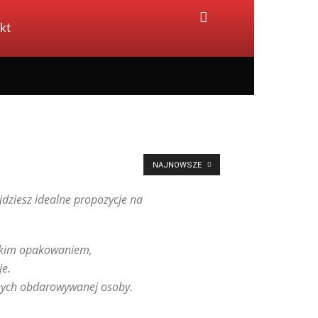
kt
NAJNOWSZE
jdziesz idealne propozycje na
nckim opakowaniem,
je.
rnych obdarowywanej osoby.