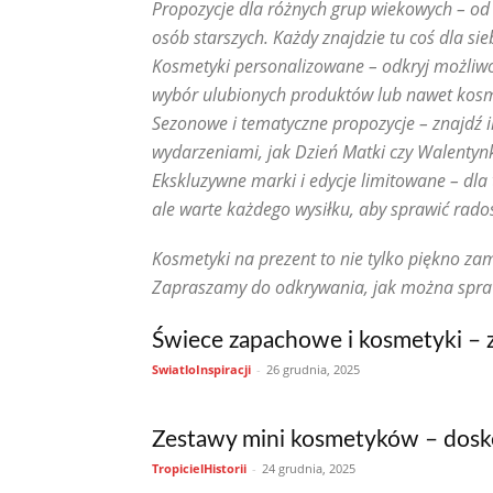
Propozycje dla różnych grup wiekowych – od 
Suplementacja dla urody
Technologie w kosmetyce
Trychologia – skóra głowy i włosy
Uroda 40+, 50+, 60+
osób starszych. Każdy znajdzie tu coś dla sieb
Uroda dla zabieganych
Uroda po zabiegach medyczny
Kosmetyki personalizowane – odkryj możliw
Zabiegi kosmetyczne
Zdrowie i uroda
Zero waste i
wybór ulubionych produktów lub nawet kosm
Sezonowe i tematyczne propozycje – znajdź i
wydarzeniami, jak Dzień Matki czy Walentynk
Ekskluzywne marki i edycje limitowane – dla
ale warte każdego wysiłku, aby sprawić rado
Kosmetyki na prezent to nie tylko piękno zam
Zapraszamy do odkrywania, jak można sprawić
Świece zapachowe i kosmetyki – 
SwiatloInspiracji
-
26 grudnia, 2025
Zestawy mini kosmetyków – dosk
TropicielHistorii
-
24 grudnia, 2025