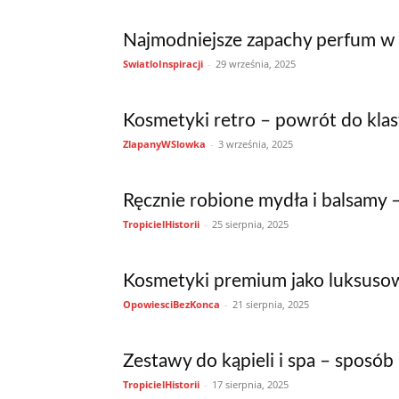
Najmodniejsze zapachy perfum w t
SwiatloInspiracji
-
29 września, 2025
Kosmetyki retro – powrót do klas
ZlapanyWSlowka
-
3 września, 2025
Ręcznie robione mydła i balsamy –
TropicielHistorii
-
25 sierpnia, 2025
Kosmetyki premium jako luksuso
OpowiesciBezKonca
-
21 sierpnia, 2025
Zestawy do kąpieli i spa – sposób
TropicielHistorii
-
17 sierpnia, 2025