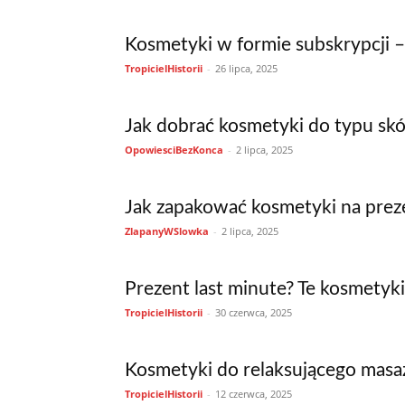
Kosmetyki w formie subskrypcji – 
TropicielHistorii
-
26 lipca, 2025
Jak dobrać kosmetyki do typu skó
OpowiesciBezKonca
-
2 lipca, 2025
Jak zapakować kosmetyki na prez
ZlapanyWSlowka
-
2 lipca, 2025
Prezent last minute? Te kosmetyk
TropicielHistorii
-
30 czerwca, 2025
Kosmetyki do relaksującego masaż
TropicielHistorii
-
12 czerwca, 2025