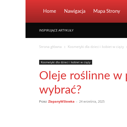
Home
Nawigacja
Mapa Strony
INSPIRUJĄCE ARTYKUŁY
Strona główna
Kosmetyki dla dzieci i kobiet w ciąży
Kosmetyki dla dzieci i kobiet w ciąży
Oleje roślinne w 
wybrać?
Przez
ZlapanyWSlowka
-
24 września, 2025