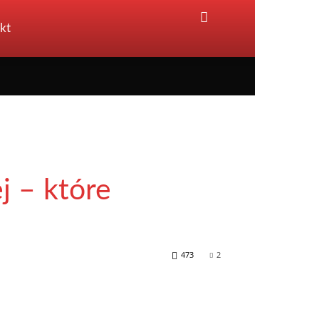
kt
j – które
473
2