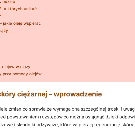
wiedzieć
ć, a których unikać
y
 jakie oleje wspierać
ciąży
t olejów w ciąży
y przy pomocy olejów
 skóry ciężarnej – wprowadzenie
wiele zmian,co sprawia,że wymaga ona szczególnej troski i uwa
przed powstawaniem rozstępów,co można osiągnąć dzięki odpowi
czowe i składniki odżywcze, które wspierają regenerację skóry i