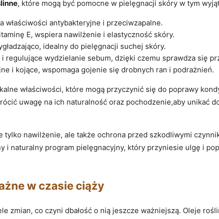
ślinne
, które mogą być pomocne w pielęgnacji skóry w tym wyj
a właściwości antybakteryjne i przeciwzapalne.
taminę E, wspiera nawilżenie i elastyczność skóry.
ygładzająco, idealny do pielęgnacji suchej skóry.
 i regulujące wydzielanie sebum, dzięki czemu sprawdza się pr
ne i kojące, wspomaga gojenie się drobnych ran i podrażnień.
alne właściwości, które mogą przyczynić się do poprawy kond
ócić uwagę na ich naturalność oraz pochodzenie,aby unikać 
nie tylko nawilżenie, ale także ochrona przed szkodliwymi czyn
y i naturalny program pielęgnacyjny, który przyniesie ulgę i 
ważne w czasie ciąży
le zmian, co czyni dbałość o nią jeszcze ważniejszą. Oleje rośl