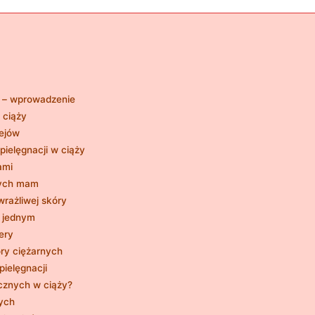
ej – wprowadzenie
 ciąży
lejów
pielęgnacji w ciąży
ami
złych mam
wrażliwej skóry
w jednym
ery
óry ciężarnych
pielęgnacji
cznych w ciąży?
nych