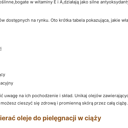
oślinne,bogate w witaminy E i A,działają jako silne antyoksydant
 dostępnych na rynku. Oto krótka tabela pokazująca, jakie wł
ć
ący
dacyjny
ć uwagę na ich pochodzenie i skład. Unikaj olejów zawierający
u możesz cieszyć się zdrową i promienną skórą przez całą ciążę.
erać oleje do pielęgnacji w ciąży