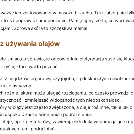
zważyć ich zastosowanie w masażu brzucha. Taki zabieg nie ty
tres i poprawić samopoczucie. Pamiętajmy, że to, co wprowad
cjami. Zdrowa skóra to szczęśliwa mama!
j z używania olejów
ele zmian,co sprawia,że odpowiednia pielęgnacja staje się kluc
rzyści, które warto poznać.
 olej z migdałów, arganowy czy jojoba, są doskonałymi nawilżacz
ka i elastyczna.
ch rośnie, skóra może ulegać rozciąganiu, co często prowadzi d
styczność i zmniejszać widoczność tych niedoskonałości.
ry w ciąży jest często zwiększona, a oleje roślinne, takie jak 
c uspokoić zaczerwienienia i podrażnienia.
 oleje, np. z pestek róży, zawierają składniki wspomagające reg
tualnych ran i podrażnień.