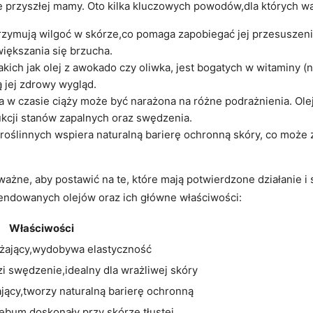
e przyszłej mamy. Oto kilka kluczowych powodów,dla których war
trzymują wilgoć w skórze,co pomaga zapobiegać jej przesuszeni
większania się brzucha.
akich jak olej z awokado czy oliwka, jest bogatych w witaminy (n
ą jej zdrowy wygląd.
 w czasie ciąży może być narażona na różne podrażnienia. Oleje
kcji stanów zapalnych oraz swędzenia.
roślinnych wspiera naturalną barierę ochronną skóry, co może
ażne, aby postawić na te, które mają potwierdzone działanie i 
mendowanych olejów oraz ich główne właściwości:
Właściwości
żający,wydobywa elastyczność
zi swędzenie,idealny dla wrażliwej skóry
jący,tworzy naturalną barierę ochronną
ebum,doskonały przy skórze tłustej