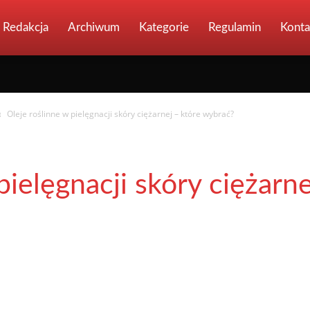
Redakcja
Archiwum
Kategorie
Regulamin
Konta
Oleje roślinne w pielęgnacji skóry ciężarnej – które wybrać?
pielęgnacji skóry ciężarne