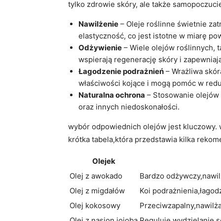
tylko zdrowie skóry, ale także samopoczuci
Nawilżenie
– Oleje roślinne świetnie za
elastyczność, co jest istotne w miarę po
Odżywienie
– Wiele olejów roślinnych, t
wspierają regenerację skóry i zapewniaj
Łagodzenie podrażnień
– Wrażliwa skóra
właściwości kojące i mogą pomóc w redu
Naturalna ochrona
– Stosowanie olejów 
oraz innych niedoskonałości.
wybór odpowiednich olejów jest kluczowy. w
krótka tabela,która przedstawia kilka reko
Olejek
Olej z awokado
Bardzo odżywczy,nawil
Olej z migdałów
Koi podrażnienia,łagod
Olej kokosowy
Przeciwzapalny,nawilża
Olej z nasion jojoba
Reguluje wydzielanie s