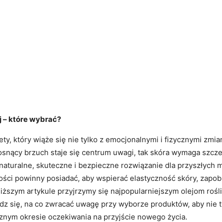
ej – które wybrać?
ety, który wiąże się nie tylko z emocjonalnymi i fizycznymi zm
rosnący brzuch staje się centrum uwagi, tak skóra wymaga szcze
 naturalne, skuteczne i bezpieczne rozwiązanie dla przyszłych m
wości powinny posiadać, aby wspierać elastyczność skóry, zapo
ższym artykule przyjrzymy się najpopularniejszym olejom roślin
dz się, na co zwracać uwagę przy wyborze produktów, aby nie ty
znym okresie oczekiwania na przyjście nowego życia.