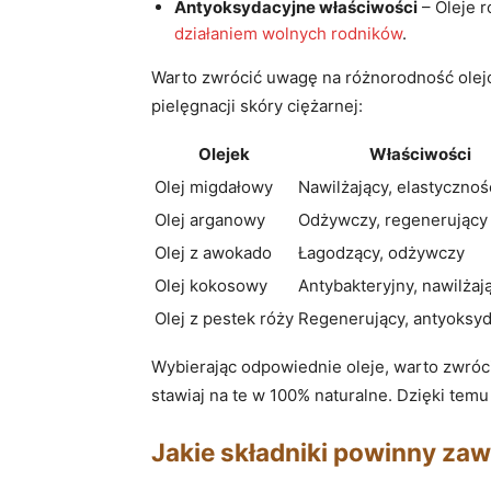
Antyoksydacyjne właściwości
– Oleje r
działaniem wolnych rodników
.
Warto zwrócić uwagę na różnorodność olejów
pielęgnacji skóry ciężarnej:
Olejek
Właściwości
Olej migdałowy
Nawilżający, elastycznoś
Olej arganowy
Odżywczy, regenerujący
Olej z awokado
Łagodzący, odżywczy
Olej kokosowy
Antybakteryjny, nawilżaj
Olej z pestek róży
Regenerujący, antyoksy
Wybierając odpowiednie oleje, warto zwróci
stawiaj na te w 100% naturalne. Dzięki tem
Jakie składniki powinny zawi